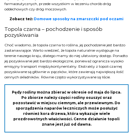
farmaceutycznych, przede wszystkim w leczeniu chorób dróg
oddechowych czy dróg moczowych.
Zobacz też:
Domowe sposoby na zmarszczki pod oczami
Topola czarna – pochodzenie i sposób
pozyskiwania
Choć wiadomo, że topola czarna to roślina, jej pochodzenie jest bardzo
zastanawiające. Warto wiedzieć, że topola naturalnie występuje na
terenie naszego kraju, dlatego mamy do niej ułatwiony dostęp. Ponadto
jej pozyskiwanie jest bardzo ekologiczne, ponieważ ogranicza wysoko
emisyjny transport międzykontynentalny. Ekstrakty z topoli czarnej
pozyskiwane są głównie w pączków, które zawierają największą ilość
cennych składników. Równie często wykorzystywane są liście.
Pędy rośliny można zbierać w okresie od maja do lipca.
Po zbiorze należy części rośliny osuszyć oraz
pozostawić w miejscu ciemnym, ale przewiewnym. Do
sporządzenia naparów leczniczych może posłużyć
również kora drzewa, która wykazuje wiele
prozdrowotnych właściwości. Cenne działanie topoli
znane jest już od dawna.