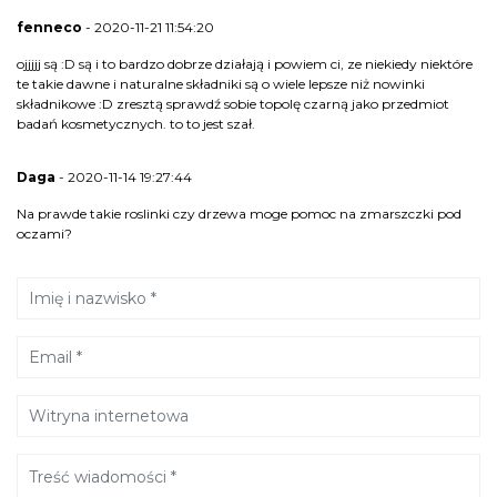
fenneco
- 2020-11-21 11:54:20
ojjjjj są :D są i to bardzo dobrze działają i powiem ci, ze niekiedy niektóre
te takie dawne i naturalne składniki są o wiele lepsze niż nowinki
składnikowe :D zresztą sprawdź sobie topolę czarną jako przedmiot
badań kosmetycznych. to to jest szał.
Daga
- 2020-11-14 19:27:44
Na prawde takie roslinki czy drzewa moge pomoc na zmarszczki pod
oczami?