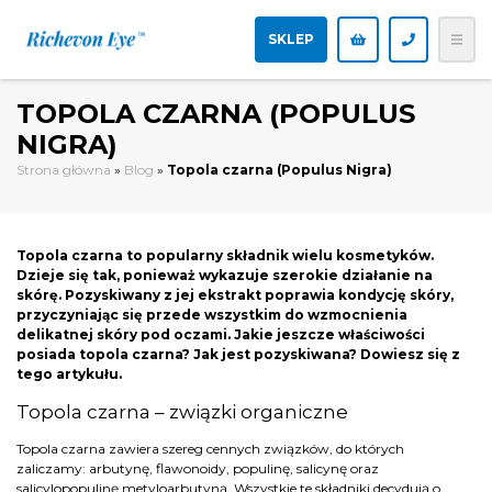
SKLEP
TOPOLA CZARNA (POPULUS
NIGRA)
Strona główna
»
Blog
»
Topola czarna (Populus Nigra)
Topola czarna to popularny składnik wielu kosmetyków.
Dzieje się tak, ponieważ wykazuje szerokie działanie na
skórę. Pozyskiwany z jej ekstrakt poprawia kondycję skóry,
przyczyniając się przede wszystkim do wzmocnienia
delikatnej skóry pod oczami. Jakie jeszcze właściwości
posiada topola czarna? Jak jest pozyskiwana? Dowiesz się z
tego artykułu.
Topola czarna – związki organiczne
Topola czarna zawiera szereg cennych związków, do których
zaliczamy: arbutynę, flawonoidy, populinę, salicynę oraz
salicylopopulinę metyloarbutyną. Wszystkie te składniki decydują o