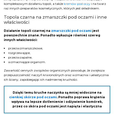
kompleksowym działaniu topoli, a także
kremów pod oczy
i na twarz
raz innych preparatów kosmetycznych, których jest składnikiem.
Topola czarna na zmarszczki pod oczami i inne
właściwości
Działanie topoli czarnej na
zmarszczki pod oczami
jest
powszechnie znane. Ponadto wykazuje również szereg
innych właściwości:
przeciwzmarszczkowe,
rozgrzewające,
przeciwzapalne,
wzmacniające organizm.
Zawartość cennych związków organicznych powoduje, że zwiększa
przepuszczalność naczyń krwionośnych oraz wzmacnia i uelastycznia
ich ściany, zapobiegając ich nadmiernej kruchości.
Dzięki temu kruche naczynka są mniej widoczne na
cienkiej skórze pod oczami
. Ponadto poprawa krążenia
wpływa na lepsze dotlenienie i odżywienie komórek,
przez co skóra pod oczami jest napięta i elastyczna