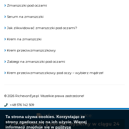
Zmarszczki pod oczami
Serum na zmarszczki
Jak zlikwidować zmarszczki pod oczami?
Krem na zmarszczki
Krem przeciwzmarszczkowy
Zabiegi na zmarszczki pod oczami
Krem przeciwzmarszczkowy pod oczy – wybierz mądrze!
© 2026 RichevonEye.pl. Wszelkie prawa zastrzeżone!
+48 576 142 509
Akceptujemy płatności:
Informacje o wysyłce:
Ta strona używa cookies. Korzystając ze
strony zgadzasz się na ich użycie. Więcej
Zamów teraz, a paczkę wyślemy w ciągu 24
Jesteśmy na:
informacji znajduje się w
polityce