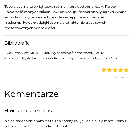
Topola czarna to wyjątkowa roślina, która dostępna jest w Polsce.
Zawartość cennych składników powoduje, że chętnie wykorzystywana
jest w kosmetyce, ale nie tylko. Proces jej przetwarzania jest
nieskomplikowany, dzięki czemu ekstrakty nie tracą swych
prozdrowotnych właściwości.
Bibliografia
1. Jakimowicz-Klein B., Jak wyprasować zmarszczki, 2017
2. Miczka A., Roślinne komórki macierzyste w kosmetykach, 2016
3 głosów
Komentarze
eliza
- 2020-12-02 00:10:59
nie za bardzo sie znam na takich rzeczy co i jak działa, ale mam krem z
nią i działa więc nie narzekam hahah