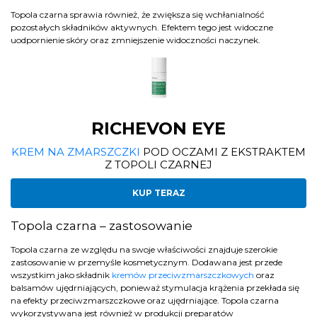
Topola czarna sprawia również, że zwiększa się wchłanialność
pozostałych składników aktywnych. Efektem tego jest widoczne
uodpornienie skóry oraz zmniejszenie widoczności naczynek.
RICHEVON EYE
KREM NA ZMARSZCZKI
POD OCZAMI Z EKSTRAKTEM
Z TOPOLI CZARNEJ
KUP TERAZ
Topola czarna – zastosowanie
Topola czarna ze względu na swoje właściwości znajduje szerokie
zastosowanie w przemyśle kosmetycznym. Dodawana jest przede
wszystkim jako składnik
kremów przeciwzmarszczkowych
oraz
balsamów ujędrniających, ponieważ stymulacja krążenia przekłada się
na efekty przeciwzmarszczkowe oraz ujędrniające. Topola czarna
wykorzystywana jest również w produkcji preparatów